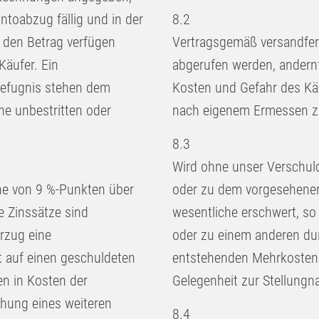
ntoabzug fällig und in der
8.2
r den Betrag verfügen
Vertragsgemäß versandfer
Käufer. Ein
abgerufen werden, andernf
befugnis stehen dem
Kosten und Gefahr des Kä
he unbestritten oder
nach eigenem Ermessen zu
8.3
Wird ohne unser Verschul
he von 9 %-Punkten über
oder zu dem vorgesehenen
e Zinssätze sind
wesentliche erschwert, so
rzug eine
oder zu einem anderen dur
t auf einen geschuldeten
entstehenden Mehrkosten t
n in Kosten der
Gelegenheit zur Stellung
chung eines weiteren
8.4