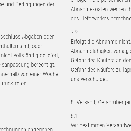
eise und Bedingungen der
Abnahmekosten werden ihm 
des Lieferwerkes berechne
7.2
agsschluss Abgaben oder
Erfolgt die Abnahme nicht,
nthalten sind, oder
Abnahmefähigkeit vorlag, s
icht vollständig geliefert,
Gefahr des Käufers an de
eisanpassung berechtigt.
Gefahr des Käufers zu lag
innerhalb von einer Woche
uns verschuldet.
urücktreten.
8. Versand, Gefahrübergan
8.1
Wir bestimmen Versandweg 
n Rechnungen angegeben,