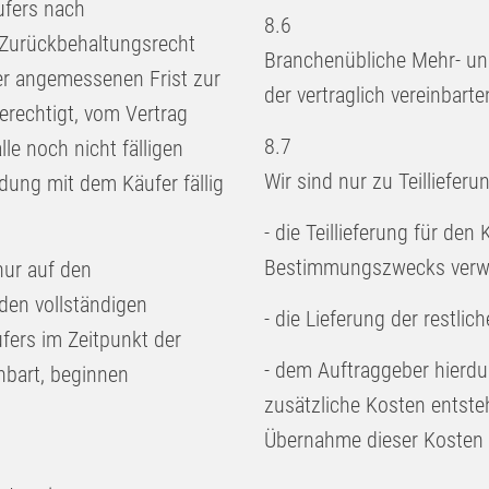
ufers nach
8.6
n Zurückbehaltungsrecht
Branchenübliche Mehr- un
er angemessenen Frist zur
der vertraglich vereinbart
erechtigt, vom Vertrag
8.7
le noch nicht fälligen
Wir sind nur zu Teilliefer
ung mit dem Käufer fällig
- die Teillieferung für de
Bestimmungszwecks verwe
nur auf den
den vollständigen
- die Lieferung der restlic
ufers im Zeitpunkt der
- dem Auftraggeber hierdu
nbart, beginnen
zusätzliche Kosten entsteh
Übernahme dieser Kosten b