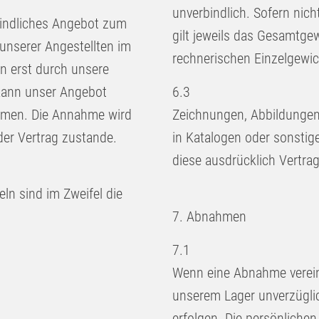
unverbindlich. Sofern nich
rbindliches Angebot zum
gilt jeweils das Gesamtge
unserer Angestellten im
rechnerischen Einzelgewich
 erst durch unsere
 kann unser Angebot
6.3
ehmen. Die Annahme wird
Zeichnungen, Abbildungen
der Vertrag zustande.
in Katalogen oder sonstig
diese ausdrücklich Vertra
n sind im Zweifel die
7. Abnahmen
7.1
Wenn eine Abnahme vereinb
unserem Lager unverzügli
erfolgen. Die persönliche