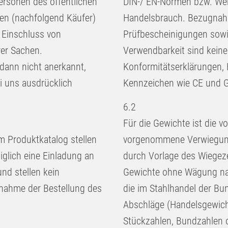
ersonen des öffentlichen
DIN-/ EN-Normen bzw. Wer
gen (nachfolgend
Käufer
)
Handelsbrauch. Bezugnahm
 Einschluss von
Prüfbescheinigungen sow
rer Sachen.
Verwendbarkeit sind kein
dann nicht anerkannt,
Konformitätserklärungen, 
i uns ausdrücklich
Kennzeichen wie CE und 
6.2
Für die Gewichte ist die 
m Produktkatalog stellen
vorgenommene Verwiegung
iglich eine Einladung an
durch Vorlage des Wiegezet
nd stellen kein
Gewichte ohne Wägung nac
nnahme der Bestellung des
die im Stahlhandel der Bu
Abschläge (Handelsgewich
Stückzahlen, Bundzahlen 